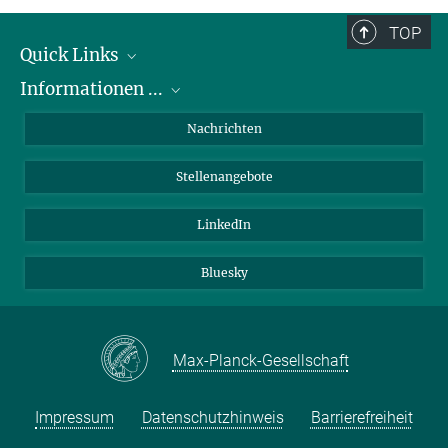
TOP
Quick Links
Informationen ...
Abteilungen
Forschungsgruppen
zu Bewerbungen
Nachrichten
Service Einrichtungen
zum PhD Programm
Stellenangebote
Verwaltung
zu Praktika
Kontakt
zu Chancengleichheit
LinkedIn
Anfahrt
für Patienten
Bluesky
für Schüler:innen und Lehrer:innen
Max-Planck-Gesellschaft
Impressum
Datenschutzhinweis
Barrierefreiheit