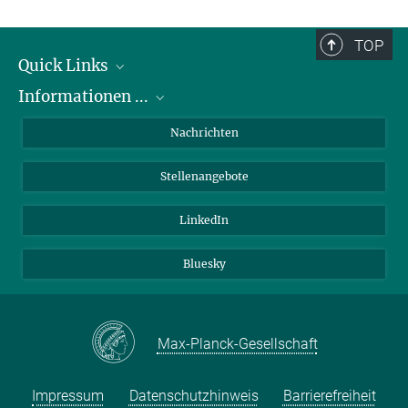
TOP
Quick Links
Informationen ...
Abteilungen
Forschungsgruppen
zu Bewerbungen
Nachrichten
Service Einrichtungen
zum PhD Programm
Stellenangebote
Verwaltung
zu Praktika
Kontakt
zu Chancengleichheit
LinkedIn
Anfahrt
für Patienten
Bluesky
für Schüler:innen und Lehrer:innen
Max-Planck-Gesellschaft
Impressum
Datenschutzhinweis
Barrierefreiheit