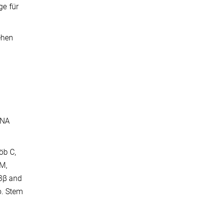
ge für
ehen
DNA
öb C,
 M,
K3β and
o. Stem