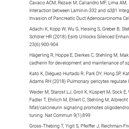
Cavaco ACM, Rezaei M, Caliandro MF, Lima AM, S
Interaction between Laminin-332 and α3β1 Integ
Invasion of Pancreatic Duct Adenocarcinoma Cel
Adachi K, Kopp W, Wu G, Heising S, Greber B, S
Schöler HR (2018) Esrrb Unlocks Silenced Enhanc
23(6):900-904
Hägerling R, Hoppe E, Dierkes C, Stehling M, Maki
cadherin for development and maintenance of sp
Kato K, Diéguez-Hurtado R, Park DY, Hong SP, K
Adams RH (2018) Pulmonary pericytes regulate
Weider M, Starost LJ, Groll K, Küspert M, Sock E, 
Fadler T, Ehrlich M, Ehlert C, Stehling M, Albrec
Nfat/calcineurin signaling promotes oligodendroc
tuning. Nat Commun 9(1):899
Gross-Thebing T, Yigit S, Pfeiffer J, Reichman-F