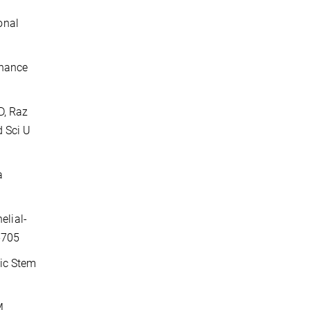
onal
enance
D, Raz
d Sci U
a
elial-
-705
nic Stem
M