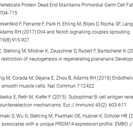
ertebrate Protein Dead End Maintains Primordial Germ Cell Fa
):704-715
rkenfeld F, Ferrante F, Park H, Ehling M, Biljes D, Rocha SF, Lan
 Adams RH (2017) Dll4 and Notch signalling couples sprouting
 19(8):915-927
Stehling M, Mildner K, Zeuschner D, Rabert F, Bartscherer K (2
nd restriction of neurogenesis in regenerating planarians Develo
ling M, Corada M, Dejana E, Zhou B, Adams RH (2016) Endothelia
lar smooth muscle cells. Nat Commun 7:12422
beika E, Reth M, Kiefer F (2015). Suboptimal B-cell antigen rec
er counterselection mechanisms. Eur J Immunol 45(2): 603-611
aki S, Wu G, Stehling M, Psathaki OE, Hubner K, Scholer HR (2
 associates with a unique PRDM14 expression profile. EMBO J 