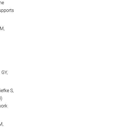
he
upports
 M,
 GY,
iefke S,
8)
work
M,