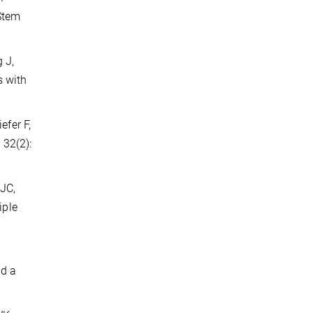
Stem
 J,
s with
efer F,
 32(2):
 JC,
iple
nd a