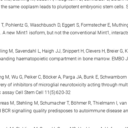
 the same ooplasm leads to pluripotent embryonic stem cells. 
z T, Pohlentz G, Waschbusch D, Eggert S, Formstecher E, Muthing
 A new Mint1 isoform, but not the conventional Mint1, interact
ing M, Savendahl L, Haigh JJ, Snippert H, Clevers H, Breier G, Ki
expanding haematopoietic compartment in bone marrow. EMBO J
ling M, Wu G, Peiker C, Böcker A, Parga JA, Bunk E, Schwamborn
ery of inhibitors of microglial neurotoxicity acting through mult
assay Cell Stem Cell 11(5):620-32
ndreas M, Stehling M, Schumacher T, Böhmer R, Thielmann I, van
ed BCR signalling quality predisposes to autoimmune disease a