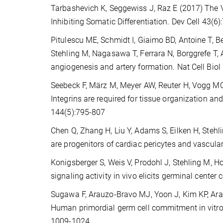
Tarbashevich K, Seggewiss J, Raz E (2017) The V
Inhibiting Somatic Differentiation. Dev Cell 43(6
Pitulescu ME, Schmidt I, Giaimo BD, Antoine T, Be
Stehling M, Nagasawa T, Ferrara N, Borggrefe T,
angiogenesis and artery formation. Nat Cell Biol
Seebeck F, März M, Meyer AW, Reuter H, Vogg MC, 
Integrins are required for tissue organization a
144(5):795-807
Chen Q, Zhang H, Liu Y, Adams S, Eilken H, Steh
are progenitors of cardiac pericytes and vascu
Konigsberger S, Weis V, Prodohl J, Stehling M, Ho
signaling activity in vivo elicits germinal cent
Sugawa F, Arauzo-Bravo MJ, Yoon J, Kim KP, Aram
Human primordial germ cell commitment in vitro
1009-1024