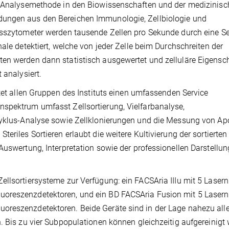
re Analysemethode in den Biowissenschaften und der medizinis
dungen aus den Bereichen Immunologie, Zellbiologie und
usszytometer werden tausende Zellen pro Sekunde durch eine Se
ale detektiert, welche von jeder Zelle beim Durchschreiten der
ten werden dann statistisch ausgewertet und zelluläre Eigensc
 analysiert.
etet allen Gruppen des Instituts einen umfassenden Service
nspektrum umfasst Zellsortierung, Vielfarbanalyse,
lzyklus-Analyse sowie Zellklonierungen und die Messung von A
eriles Sortieren erlaubt die weitere Kultivierung der sortierten 
Auswertung, Interpretation sowie der professionellen Darstellun
ellsortiersysteme zur Verfügung: ein FACSAria IIIu mit 5 Lasern
uoreszenzdetektoren, und ein BD FACSAria Fusion mit 5 Lasern
oreszenzdetektoren. Beide Geräte sind in der Lage nahezu all
. Bis zu vier Subpopulationen können gleichzeitig aufgereinigt