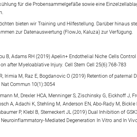
ühlung für die Probensammelgefäße sowie eine Einzelzellabla
n.
öchten bieten wir Training und Hilfestellung. Darüber hinaus st
rammen zur Datenauswertung (FlowJo, Kaluza) zur Verfügung.
hou B, Adams RH (2019) Apelin+ Endothelial Niche Cells Control
 after Myeloablative Injury. Cell Stem Cell 25(6):768-783
 R, Irimia M, Raz E, Bogdanovic O (2019) Retention of paternal 
e. Nat Commun 10(1):3054
umann M, Drexler HCA, Menninger S, Zischinsky G, Eickhoff J, Fr
sch A, Adachi K, Stehling M, Anderson EN, Abo-Rady M, Bickle
baumer P, Klebl B, Sterneckert JL (2019) Dual Inhibition of GS
 Neuroinflammatory-Mediated Degeneration In Vitro and In Viv