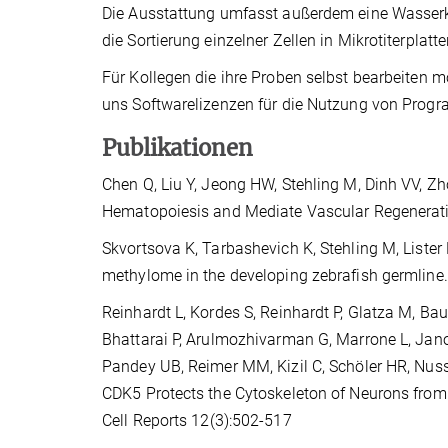
Die Ausstattung umfasst außerdem eine Wasserk
die Sortierung einzelner Zellen in Mikrotiterplatte
Für Kollegen die ihre Proben selbst bearbeiten m
uns Softwarelizenzen für die Nutzung von Prog
Publikationen
Chen Q, Liu Y, Jeong HW, Stehling M, Dinh VV, Z
Hematopoiesis and Mediate Vascular Regeneration
Skvortsova K, Tarbashevich K, Stehling M, Lister
methylome in the developing zebrafish germlin
Reinhardt L, Kordes S, Reinhardt P, Glatza M, Ba
Bhattarai P, Arulmozhivarman G, Marrone L, Jano
Pandey UB, Reimer MM, Kizil C, Schöler HR, Nuss
CDK5 Protects the Cytoskeleton of Neurons from
Cell Reports 12(3):502-517