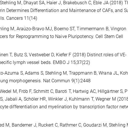
tehling M, Dhayat SA, Haier J, Brakebusch C, Eble JA (2018) T
rin Determines Differentiation and Maintenance of CAFs, and S
ls. Cancers 11(14)
tehling M, Araúzo-Bravo MJ, Boerno ST, Timmermann B, Vingron
ers for Reprogramming to Naive Pluripotency. Cell Stem Cell
nen T, Butz S, Vestweber D, Kiefer F (2018) Distinct roles of VE-
ecific lymph vessel beds. EMBO J 15;37(22)
ato-Azuma S, Adams S, Stehling M, Trappmann B, Wrana JL, Koh
 lung morphogenesis. Nat Commun 9(1):2448
Wedel M, Fröb F, Schmitt C, Baroti T, Hartwig AC, Hillgärtner S, P
ht S, Jabali A, Schöler HR, Winkler J, Kuhlmann T, Wegner M (201
yte differentiation and myelination by transcription factor net
ried M, Bandemer J, Ruckert C, Rathmer C, Goudarzi M, Stehling 