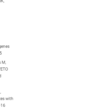
WK,
 genes
5
s M,
1/ETO
d
,
tes with
-16