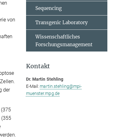
chen
Sequencing
rie von
Transgenic Laboratory
haften
Wissenschaftliches
Forschungsmanagement
Kontakt
poptose
Dr. Martin Stehling
Zellen.
E-Mail:
martin.stehling@mpi-
g der
muenster.mpg.de
 (375
 (355
e
 werden.