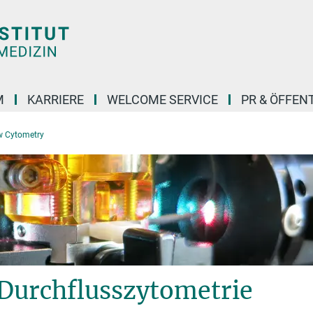
M
KARRIERE
WELCOME SERVICE
PR & ÖFFEN
w Cytometry
 Durchflusszytometrie