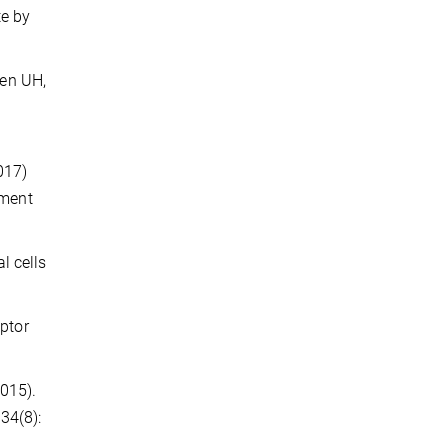
te by
gen UH,
017)
pment
l cells
eptor
015).
34(8):