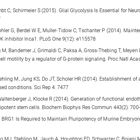
bt C, Schirmeier S (2015). Glial Glycolysis Is Essential for Neur
7
ohler G, Berdel W E, Muller-Tidow C, Tschanter P (2014). Maint
CDK inhibitor Inca1. PLoS One 9(12): e115578
g M, Bandemer J, Grimaldi C, Paksa A, Gross-Thebing T, Meyen 
cell motility by a regulator of G-protein signaling. Proc Natl Aca
ehling M, Jung KS, Do JT, Scholer HR (2014). Establishment of 
sed conditions. Sci Rep 4: 7477
Waltenberger J, Klocke R (2014). Generation of functional endoth
luripotent stem cells. Biochem Biophys Res Commun 443(2): 700
). BRG1 Is Required to Maintain Pluripotency of Murine Embryo
vo MJ, Stehling M, Jauch A, Houghton FD, Schwarzer C, Boiani 