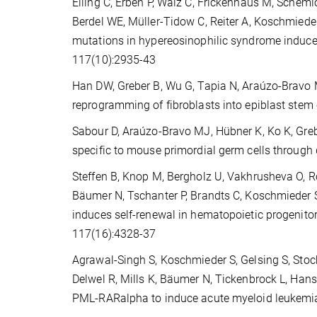
Elling C, Erben P, Walz C, Frickenhaus M, Sche
Berdel WE, Müller-Tidow C, Reiter A, Koschmiede
mutations in hypereosinophilic syndrome induce
117(10):2935-43
Han DW, Greber B, Wu G, Tapia N, Araúzo-Bravo M
reprogramming of fibroblasts into epiblast stem c
Sabour D, Araúzo-Bravo MJ, Hübner K, Ko K, Greber
specific to mouse primordial germ cells throug
Steffen B, Knop M, Bergholz U, Vakhrusheva O, R
Bäumer N, Tschanter P, Brandts C, Koschmieder 
induces self-renewal in hematopoietic progenitor
117(16):4328-37
Agrawal-Singh S, Koschmieder S, Gelsing S, Stock
Delwel R, Mills K, Bäumer N, Tickenbrock L, Han
PML-RARalpha to induce acute myeloid leukemia