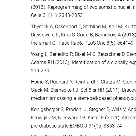
(2013). Reprogramming of two somatic nuclei in
Cells 31(11): 2343-2353
Thyrock A, Ossendorf E, Stehling M, Kail M, Kurt
Dreisewerd K, Kins S, Goud B, Barnekow A (2013).
the small GTPase Rab6. PLoS One 8(5): e64149
Wang L, Benedito R, Bixel M G, Zeuschner D, Stehl
Adams RH (2013). Identification of a clonally 
219-230
Höing S, Rudhard Y, Reinhardt P, Glatza M, Steh
Slack M, Sterneckert J, Schöler HR (2011). Discov
mechanisms using a stem-cell-based phenotypic 
Königsberger S, Prodöhl J, Stegner D, Weis V, A
Eeuwijk JM, Nieswandt B, Kiefer F (2011). Alter
pre-diabetic state EMBO J 31(15):3363-74