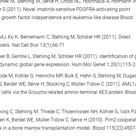
mionek M, Stehling M, Serve H, Cross NC, Hochhaus A, Hofmann 
r S (2011). Novel imatinib-sensitive PDGFRA-activating point
 growth factor independence and leukemia-like disease Blood
J, Ko K, Bernemann C, Stehling M, Schöler HR (2011). Direct
ells. Nat Cell Biol 13(1):66-71
 B, Gentile L, Stehling M, Schöler HR (2011). Identification of
h dynamic global gene expression. Hum Mol Genet 1;20(1):115-2
ode M, Köhler G, Henrichs MP, Bulk E, Hehn S, Stehling M, Duga
S, Berdel WE, Serve H, Stocking C, Müller-Tidow C (2011). AML
 cells via the Groucho-related amino-terminal AES protein Bloo
ing C, Stehling M, Thiede C, Thoennissen NH, Köhler G, Valk PJ
sen K, Berdel WE, Müller-Tidow C, Serve H (2010). Pim2 coopera
 in a bone marrow transplantation model. Blood 115(22):4507