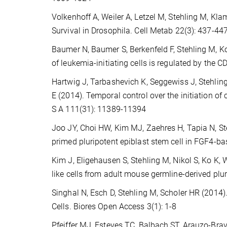
Volkenhoff A, Weiler A, Letzel M, Stehling M, Klam
Survival in Drosophila. Cell Metab 22(3): 437-44
Baumer N, Baumer S, Berkenfeld F, Stehling M, K
of leukemia-initiating cells is regulated by the 
Hartwig J, Tarbashevich K, Seggewiss J, Stehlin
E (2014). Temporal control over the initiation of 
S A 111(31): 11389-11394
Joo JY, Choi HW, Kim MJ, Zaehres H, Tapia N, St
primed pluripotent epiblast stem cell in FGF4-ba
Kim J, Eligehausen S, Stehling M, Nikol S, Ko K, 
like cells from adult mouse germline-derived p
Singhal N, Esch D, Stehling M, Scholer HR (2014
Cells. Biores Open Access 3(1): 1-8
Pfeiffer MJ, Esteves TC, Balbach ST, Arauzo-Bra