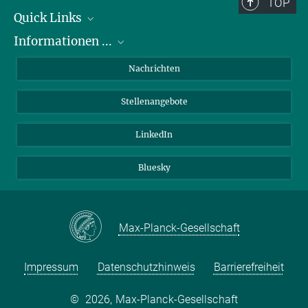
TOP
Quick Links
Informationen ...
Abteilungen
Forschungsgruppen
zu Bewerbungen
Nachrichten
Service Einrichtungen
zum PhD Programm
Stellenangebote
Verwaltung
zu Praktika
Kontakt
zu Chancengleichheit
LinkedIn
Anfahrt
für Patienten
Bluesky
für Schüler:innen und Lehrer:innen
Max-Planck-Gesellschaft
Impressum
Datenschutzhinweis
Barrierefreiheit
©
2026, Max-Planck-Gesellschaft