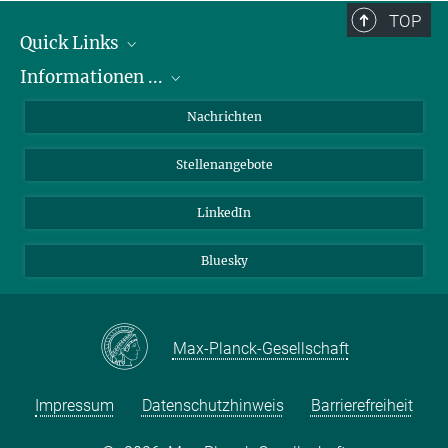
TOP
Quick Links
Informationen ...
Abteilungen
Forschungsgruppen
zu Bewerbungen
Nachrichten
Service Einrichtungen
zum PhD Programm
Stellenangebote
Verwaltung
zu Praktika
Kontakt
zu Chancengleichheit
LinkedIn
Anfahrt
für Patienten
Bluesky
für Schüler:innen und Lehrer:innen
Max-Planck-Gesellschaft
Impressum
Datenschutzhinweis
Barrierefreiheit