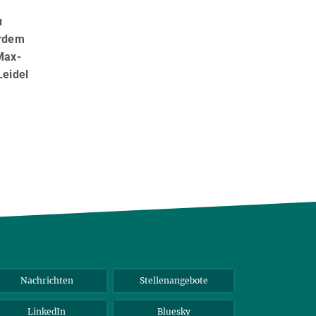
u
erdem
Max-
Leidel
.
Nachrichten
Stellenangebote
LinkedIn
Bluesky