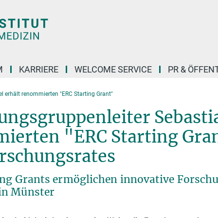
M
KARRIERE
WELCOME SERVICE
PR & ÖFFEN
el erhält renommierten "ERC Starting Grant"
ngsgruppenleiter Sebasti
mierten "ERC Starting Gra
orschungsrates
ting Grants ermöglichen innovative Forsch
in Münster