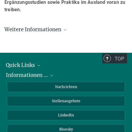
Ergänzungsstudien sowie Praktika im Ausland voran zu
treiben.
Weitere Informationen
TOP
Quick Links
Informationen ...
Abteilungen
Forschungsgruppen
zu Bewerbungen
Nachrichten
Service Einrichtungen
zum PhD Programm
Stellenangebote
Verwaltung
zu Praktika
Kontakt
zu Chancengleichheit
LinkedIn
Anfahrt
für Patienten
Bluesky