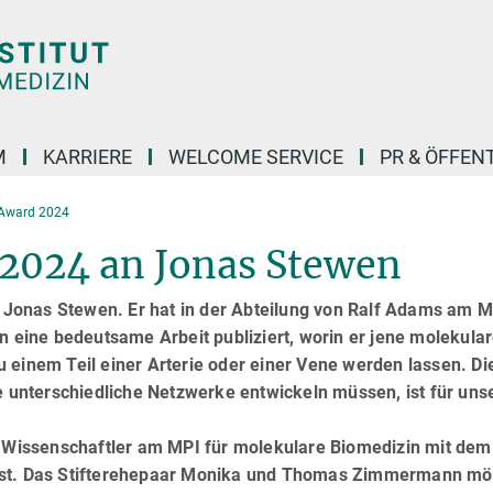
M
KARRIERE
WELCOME SERVICE
PR & ÖFFEN
Award 2024
24 an Jonas Stewen
Jonas Stewen. Er hat in der Abteilung von Ralf Adams am M
n eine bedeutsame Arbeit publiziert, worin er jene molekula
 einem Teil einer Arterie oder einer Vene werden lassen. Di
ie unterschiedliche Netzwerke entwickeln müssen, ist für uns
ge Wissenschaftler am MPI für molekulare Biomedizin mit dem
 ist. Das Stifterehepaar Monika und Thomas Zimmermann mö