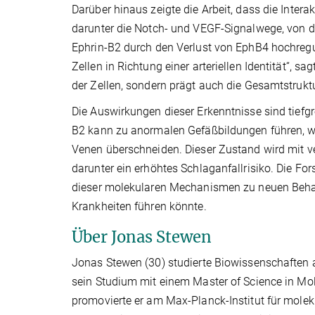
Darüber hinaus zeigte die Arbeit, dass die Inter
darunter die Notch- und VEGF-Signalwege, von de
Ephrin-B2 durch den Verlust von EphB4 hochreguli
Zellen in Richtung einer arteriellen Identität“, 
der Zellen, sondern prägt auch die Gesamtstruk
Die Auswirkungen dieser Erkenntnisse sind tiefg
B2 kann zu anormalen Gefäßbildungen führen, wie
Venen überschneiden. Dieser Zustand wird mit v
darunter ein erhöhtes Schlaganfallrisiko. Die F
dieser molekularen Mechanismen zu neuen Beha
Krankheiten führen könnte.
Über Jonas Stewen
Jonas Stewen (30) studierte Biowissenschaften a
sein Studium mit einem Master of Science in Mole
promovierte er am Max-Planck-Institut für molek