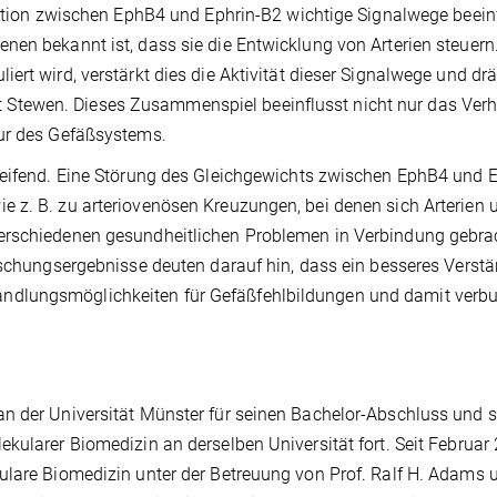
aktion zwischen EphB4 und Ephrin-B2 wichtige Signalwege beeinf
nen bekannt ist, dass sie die Entwicklung von Arterien steuer
ert wird, verstärkt dies die Aktivität dieser Signalwege und drä
sagt Stewen. Dieses Zusammenspiel beeinflusst nicht nur das Ver
tur des Gefäßsystems.
reifend. Eine Störung des Gleichgewichts zwischen EphB4 und E
 z. B. zu arteriovenösen Kreuzungen, bei denen sich Arterien 
erschiedenen gesundheitlichen Problemen in Verbindung gebra
orschungsergebnisse deuten darauf hin, dass ein besseres Verst
ndlungsmöglichkeiten für Gefäßfehlbildungen und damit verb
n der Universität Münster für seinen Bachelor-Abschluss und s
kularer Biomedizin an derselben Universität fort. Seit Februar
ulare Biomedizin unter der Betreuung von Prof. Ralf H. Adams u