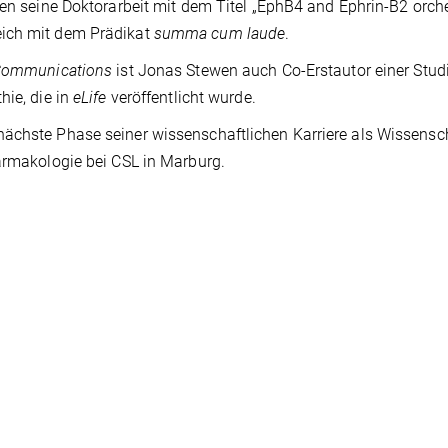
wen seine Doktorarbeit mit dem Titel „EphB4 and Ephrin-B2 orch
eich mit dem Prädikat
summa cum laude
.
Communications
ist Jonas Stewen auch Co-Erstautor einer Stud
hie, die in
eLife
veröffentlicht wurde.
ächste Phase seiner wissenschaftlichen Karriere als Wissensch
rmakologie bei CSL in Marburg.