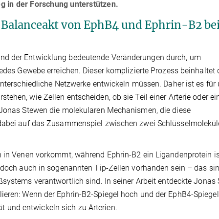
 in der Forschung unterstützen.
r Balanceakt von EphB4 und Ephrin-B2 bei
end der Entwicklung bedeutende Veränderungen durch, um
jedes Gewebe erreichen. Dieser komplizierte Prozess beinhaltet 
unterschiedliche Netzwerke entwickeln müssen. Daher ist es für
ehen, wie Zellen entscheiden, ob sie Teil einer Arterie oder ei
e Jonas Stewen die molekularen Mechanismen, die diese
h dabei auf das Zusammenspiel zwischen zwei Schlüsselmolekül
h in Venen vorkommt, während Ephrin-B2 ein Ligandenprotein is
jedoch auch in sogenannten Tip-Zellen vorhanden sein – das si
ßsystems verantwortlich sind. In seiner Arbeit entdeckte Jonas
ieren: Wenn der Ephrin-B2-Spiegel hoch und der EphB4-Spiegel
tät und entwickeln sich zu Arterien.