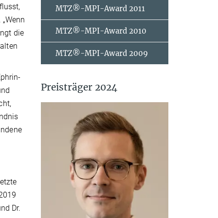
lusst,
MTZ®-MPI-Award 2011
n. „Wenn
MTZ®-MPI-Award 2010
ngt die
halten
MTZ®-MPI-Award 2009
phrin-
Preisträger 2024
und
cht,
ändnis
undene
etzte
 2019
nd Dr.