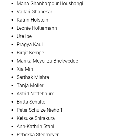
Mana Ghanbarpour Houshangi
Vallari Ghanekar
Katrin Holstein
Leonie Holtermann
Ute Ipe
Pragya Kaul
Birgit Kempe
Marika Meyer zu Brickwedde
Xia Min
Sarthak Mishra
Tanja Möller
Astrid Nottebaum
Britta Schulte
Peter Schulze Niehoff
Keisuke Shirakura
Ann-Kathrin Stahl
Rebekka Stegmeyer